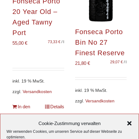
Fonseca Porto
20 Year Old –
Aged Tawny
Fonseca Porto
Port
Bin No 27
73,33
€
/
l
55,00
€
Finest Reserve
29,07
€
/
l
21,80
€
inkl. 19 % MwSt.
inkl. 19 % MwSt.
zzgl.
Versandkosten
zzgl.
Versandkosten
In den
Details
Warenkorb
Details
Cookie-Zustimmung verwalten
Wir verwenden Cookies, um unseren Service auf dieser Webseite zu
Nicht auf Lager
optimieren.