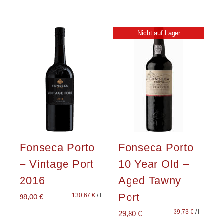
Nicht auf Lager
Fonseca Porto
Fonseca Porto
– Vintage Port
10 Year Old –
2016
Aged Tawny
Port
130,67
€
/
l
98,00
€
39,73
€
/
l
29,80
€