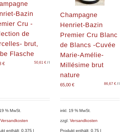
ampagne
nriet-Bazin
Champagne
emier Cru -
Henriet-Bazin
lection de
Premier Cru Blanc
celles- brut,
de Blancs -Cuvée
lbe Flasche
Marie-Amélie-
50,61
€
/
l
8
€
Millésime brut
nature
86,67
€
/
l
65,00
€
. 19 % MwSt.
inkl. 19 % MwSt.
.
Versandkosten
zzgl.
Versandkosten
ukt enthält: 0,375
l
Produkt enthält: 0,75
l