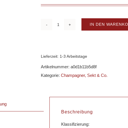
IN DEN WARENK
Bouvet
Ladubay
-
Rouge
Lieferzeit:
1-3 Arbeitstage
"Rubis
Artikelnummer:
a0d1b11b5d8f
Exellence"
Kategorie:
Champagner, Sekt & Co.
demi-
sec
Menge
bung
Beschreibung
Klassifizierung: