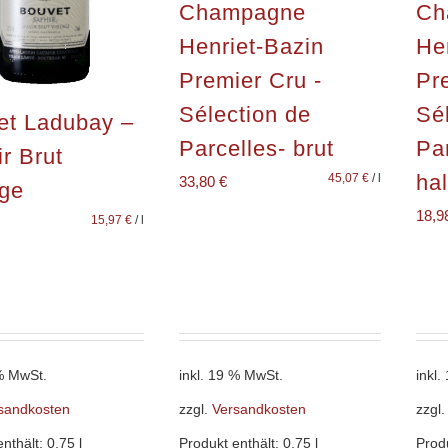
Champagne
Ch
Henriet-Bazin
He
Premier Cru -
Pr
Sélection de
Sé
et Ladubay –
Parcelles- brut
Par
r Brut
ha
45,07
€
/
l
33,80
€
age
18,9
15,97
€
/
l
 % MwSt.
inkl. 19 % MwSt.
inkl
sandkosten
zzgl.
Versandkosten
zzgl
enthält: 0,75
l
Produkt enthält: 0,75
l
Prod