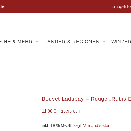
de
Shop-Info
EINE & MEHR
LÄNDER & REGIONEN
WINZE
Bouvet Ladubay – Rouge „Rubis E
11,98
€
15,95
€
/
l
inkl. 19 % MwSt.
zzgl.
Versandkosten