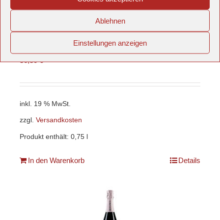
Champagne Henriet-Bazin
Ablehnen
Premier Cru Blanc de Blancs extra
brut
Einstellungen anzeigen
49,07
€
/
l
36,80
€
inkl. 19 % MwSt.
zzgl.
Versandkosten
Produkt enthält: 0,75
l
In den Warenkorb
Details