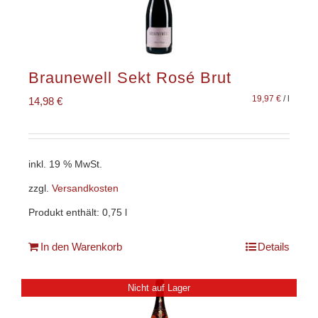
Braunewell Sekt Rosé Brut
19,97
€
/
l
14,98
€
inkl. 19 % MwSt.
zzgl.
Versandkosten
Produkt enthält: 0,75
l
In den Warenkorb
Details
Nicht auf Lager