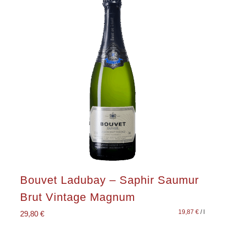
Bouvet Ladubay – Saphir Saumur
Brut Vintage Magnum
19,87
€
/
l
29,80
€