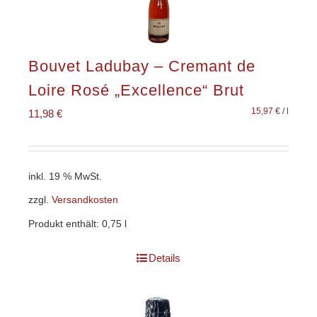
Bouvet Ladubay – Cremant de
Loire Rosé „Excellence“ Brut
15,97
€
/
l
11,98
€
inkl. 19 % MwSt.
zzgl.
Versandkosten
Produkt enthält: 0,75
l
Details