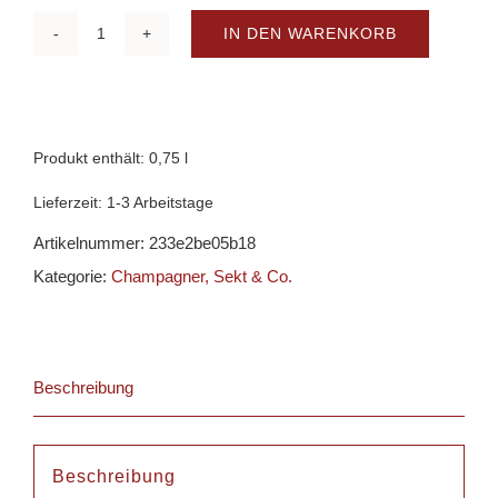
IN DEN WARENKORB
Bouvet
Ladubay
-
Saphir
Produkt enthält: 0,75
l
Brut
Lieferzeit:
1-3 Arbeitstage
Vintage
Artikelnummer:
233e2be05b18
Menge
Kategorie:
Champagner, Sekt & Co.
Beschreibung
Beschreibung