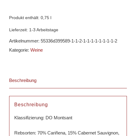
Capcanes
-
Produkt enthält: 0,75
l
Costers
Lieferzeit:
1-3 Arbeitstage
del
Artikelnummer:
55336d399589-1-1-2-1-1-1-1-1-1-1-1-2
Gravet
Kategorie:
Weine
Menge
Beschreibung
Beschreibung
Klassifizierung: DO Montsant
Rebsorten: 70% Cariñena, 15% Cabernet Sauvignon,