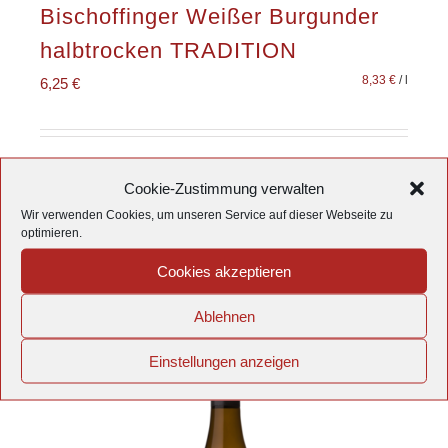
Bischoffinger Weißer Burgunder
halbtrocken TRADITION
8,33
€
/
l
6,25
€
inkl. 19 % MwSt.
Cookie-Zustimmung verwalten
zzgl.
Versandkosten
Wir verwenden Cookies, um unseren Service auf dieser Webseite zu
optimieren.
Produkt enthält: 0,75
l
Cookies akzeptieren
In den Warenkorb
Details
Ablehnen
Einstellungen anzeigen