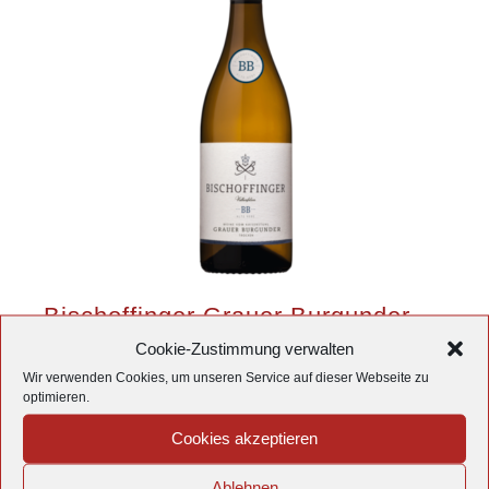
Bischoffinger Grauer Burgunder
Cookie-Zustimmung verwalten
trocken -BB-
Wir verwenden Cookies, um unseren Service auf dieser Webseite zu
11,33
€
/
l
8,50
€
optimieren.
Cookies akzeptieren
Ablehnen
inkl. 19 % MwSt.