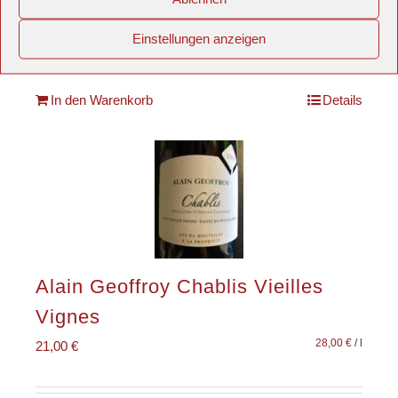
zzgl.
Versandkosten
Einstellungen anzeigen
Produkt enthält: 0,75
l
In den Warenkorb
Details
Alain Geoffroy Chablis Vieilles
Vignes
28,00
€
/
l
21,00
€