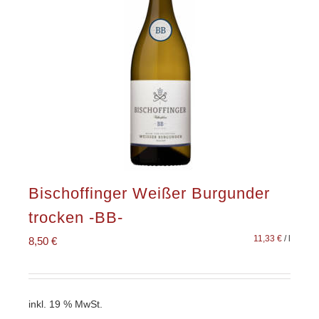
Bischoffinger Weißer Burgunder
trocken -BB-
11,33
€
/
l
8,50
€
inkl. 19 % MwSt.