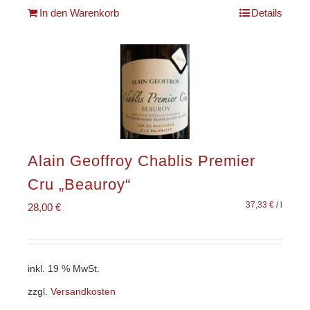
In den Warenkorb
Details
Alain Geoffroy Chablis Premier
Cru „Beauroy“
37,33
€
/
l
28,00
€
inkl. 19 % MwSt.
zzgl.
Versandkosten