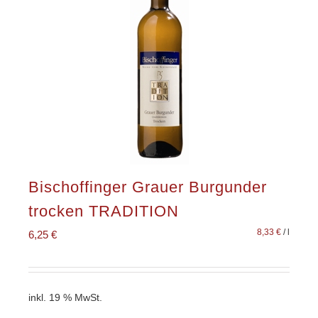
Bischoffinger Grauer Burgunder
trocken TRADITION
8,33
€
/
l
6,25
€
inkl. 19 % MwSt.