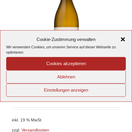
Cookie-Zustimmung verwalten
Wir verwenden Cookies, um unseren Service auf dieser Webseite zu
optimieren.
Cookies akzeptieren
Bischoffinger Muskateller
Ablehnen
Qualitätswein
Einstellungen anzeigen
10,64
€
/
l
7,98
€
inkl. 19 % MwSt.
zzgl.
Versandkosten