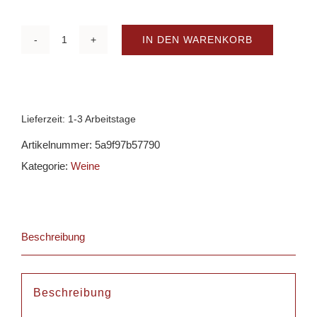
IN DEN WARENKORB
Johner
Estate
-
Pinot
Lieferzeit:
1-3 Arbeitstage
Noir
Artikelnummer:
5a9f97b57790
Wairarapa
Kategorie:
Weine
Menge
Beschreibung
Beschreibung