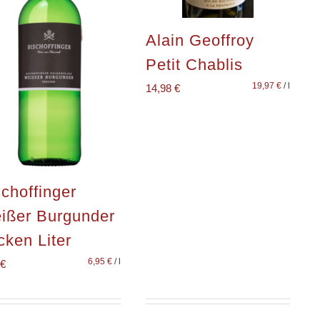
Alain Geoffroy
Petit Chablis
19,97
€
/
l
14,98
€
choffinger
ißer Burgunder
cken Liter
6,95
€
/
l
€