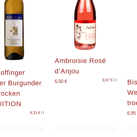
Ambroisie Rosé
d’Anjou
offinger
8,67
€
/
l
Bis
6,50
€
er Burgunder
We
rocken
tro
ITION
6,95
8,33
€
/
l