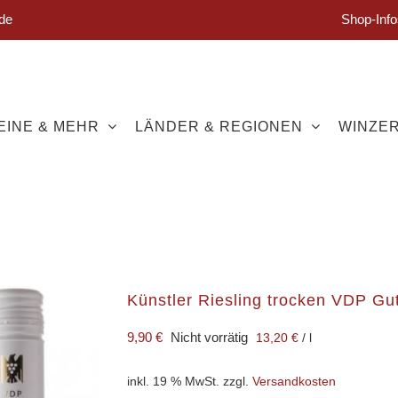
de
Shop-Info
EINE & MEHR
LÄNDER & REGIONEN
WINZE
Künstler Riesling trocken VDP Gu
9,90
€
Nicht vorrätig
13,20
€
/
l
inkl. 19 % MwSt.
zzgl.
Versandkosten