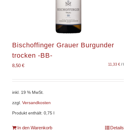
Bischoffinger Grauer Burgunder
trocken -BB-
11,33
€
/
l
8,50
€
inkl. 19 % MwSt.
zzgl.
Versandkosten
Produkt enthält: 0,75
l
In den Warenkorb
Details