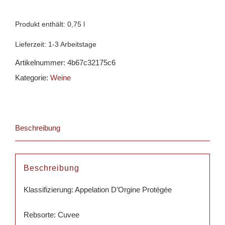
-
Domaine
Produkt enthält: 0,75
l
Saint
Lieferzeit:
1-3 Arbeitstage
André
Artikelnummer:
4b67c32175c6
de
Kategorie:
Weine
Figuière
Menge
Beschreibung
Beschreibung
Klassifizierung: Appelation D’Orgine Protégée
Rebsorte: Cuvee