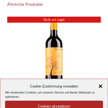
Ähnliche Produkte
Nicht auf Lager
Cookie-Zustimmung verwalten
Wir verwenden Cookies, um unseren Service auf dieser Webseite zu
Altos R Rioja Crianza
optimieren.
12,67
€
/
l
9,50
€
Cookies akzeptieren