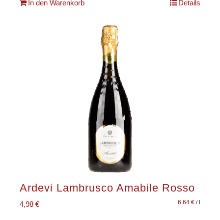
In den Warenkorb
Details
Ardevi Lambrusco Amabile Rosso
6,64
€
/
l
4,98
€