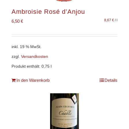
Ambroisie Rosé d’Anjou
8,67
€
/
l
6,50
€
inkl. 19 % MwSt.
zzgl.
Versandkosten
Produkt enthält: 0,75
l
In den Warenkorb
Details