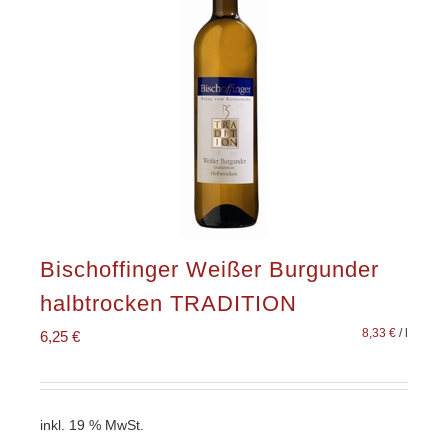
Bischoffinger Weißer Burgunder
halbtrocken TRADITION
8,33
€
/
l
6,25
€
inkl. 19 % MwSt.