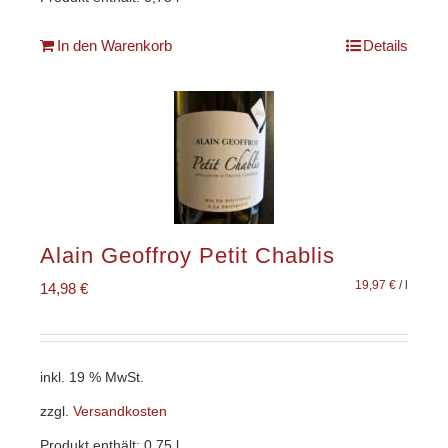
In den Warenkorb
Details
Alain Geoffroy Petit Chablis
19,97
€
/
l
14,98
€
inkl. 19 % MwSt.
zzgl.
Versandkosten
Produkt enthält: 0,75
l