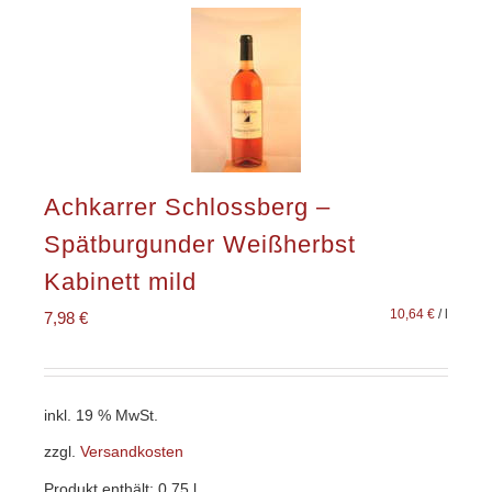
Achkarrer Schlossberg –
Spätburgunder Weißherbst
Kabinett mild
10,64
€
/
l
7,98
€
inkl. 19 % MwSt.
zzgl.
Versandkosten
Produkt enthält: 0,75
l