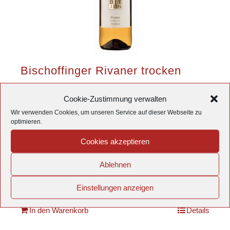
Bischoffinger Rivaner trocken
TRADITION
Cookie-Zustimmung verwalten
7,00
€
/
l
5,25
€
Wir verwenden Cookies, um unseren Service auf dieser Webseite zu
optimieren.
Cookies akzeptieren
inkl. 19 % MwSt.
Ablehnen
zzgl.
Versandkosten
Produkt enthält: 0,75
l
Einstellungen anzeigen
In den Warenkorb
Details