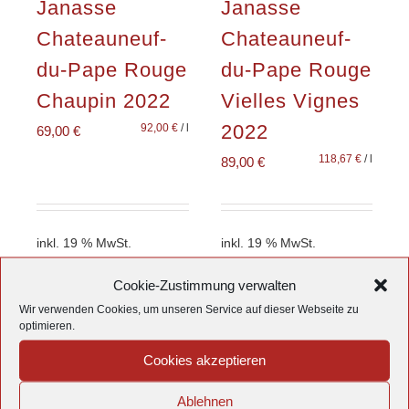
Janasse
Janasse
Chateauneuf-
Chateauneuf-
du-Pape Rouge
du-Pape Rouge
Chaupin 2022
Vielles Vignes
2022
92,00
€
/
l
69,00
€
118,67
€
/
l
89,00
€
inkl. 19 % MwSt.
inkl. 19 % MwSt.
zzgl.
Versandkosten
zzgl.
Versandkosten
Cookie-Zustimmung verwalten
Produkt enthält: 0,75
l
Produkt enthält: 0,75
l
Wir verwenden Cookies, um unseren Service auf dieser Webseite zu
optimieren.
In den
Details
In den
Details
Cookies akzeptieren
Warenkorb
Warenkorb
Ablehnen