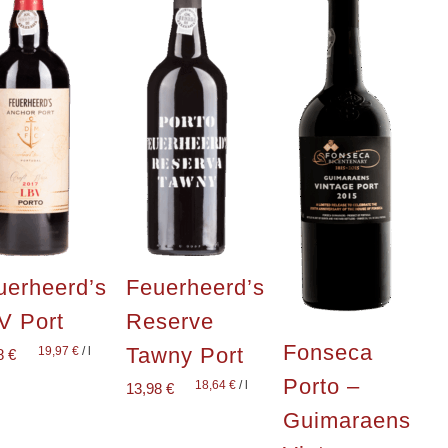
uerheerd’s
Feuerheerd’s
V Port
Reserve
Fonseca
Tawny Port
19,97
€
/
l
8
€
Porto –
18,64
€
/
l
13,98
€
Guimaraens