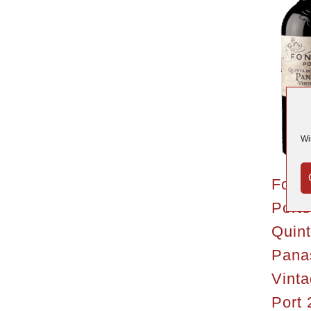
Wi
Fons
Porto
Quin
Pana
Vint
Port