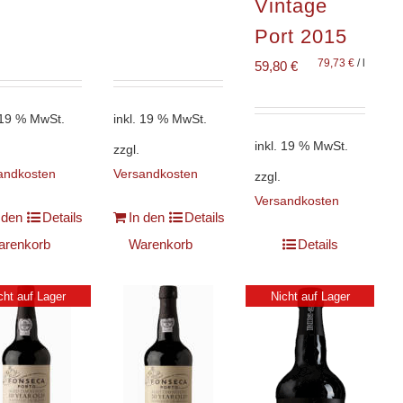
Vintage
Port 2015
79,73
€
/
l
59,80
€
. 19 % MwSt.
inkl. 19 % MwSt.
inkl. 19 % MwSt.
zzgl.
andkosten
Versandkosten
zzgl.
Versandkosten
 den
Details
In den
Details
arenkorb
Warenkorb
Details
cht auf Lager
Nicht auf Lager