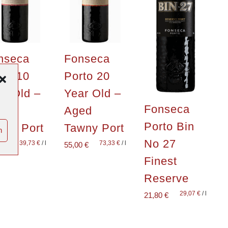
nseca
Fonseca
rto 10
Porto 20
ar Old –
Year Old –
Fonseca
ed
Aged
Porto Bin
wny Port
Tawny Port
n
No 27
39,73
€
/
l
73,33
€
/
l
0
€
55,00
€
Finest
Reserve
29,07
€
/
l
21,80
€