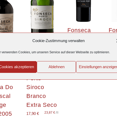
Fonseca
Fo
Porto –
Po
Cookie-Zustimmung verwalten
Vintage
Ye
r verwenden Cookies, um unseren Service auf dieser Webseite zu optimieren.
Port 2016
Ag
Ta
130,67
€
/
l
98,00
€
Cookies akzeptieren
Ablehnen
Einstellungen anzeige
eca
Fonseca
29,8
 –
Porto –
ta Do
Siroco
scal
Branco
age
Extra Seco
 2005
23,87
€
/
l
17,90
€