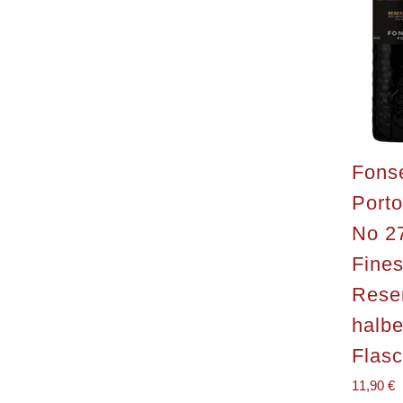
Fons
Porto
No 2
Fines
Rese
halb
Flas
11,90
€