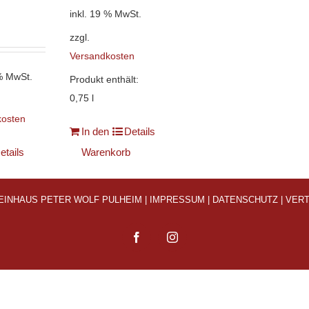
inkl. 19 % MwSt.
zzgl.
Versandkosten
 % MwSt.
Produkt enthält:
0,75
l
kosten
In den
Details
etails
Warenkorb
 WEINHAUS PETER WOLF PULHEIM |
IMPRESSUM
|
DATENSCHUTZ
|
VER
Facebook
Instagram