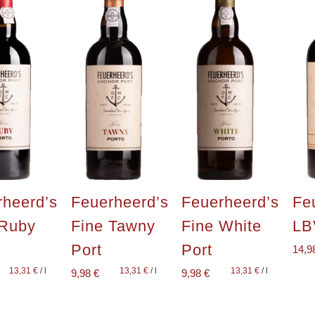
rheerd’s
Feuerheerd’s
Feuerheerd’s
Fe
 Ruby
Fine Tawny
Fine White
LB
Port
Port
14,9
13,31
€
/
l
13,31
€
/
l
13,31
€
/
l
9,98
€
9,98
€