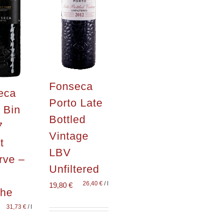
Fonseca
eca
Porto Late
 Bin
Bottled
7
Vintage
t
LBV
rve –
Unfiltered
e
26,40
€
/
l
19,80
€
che
31,73
€
/
l