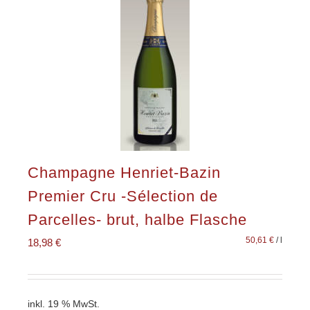
Champagne Henriet-Bazin
Premier Cru -Sélection de
Parcelles- brut, halbe Flasche
50,61
€
/
l
18,98
€
inkl. 19 % MwSt.