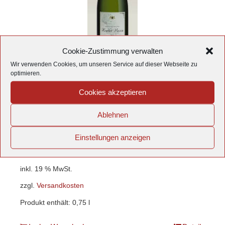
Cookie-Zustimmung verwalten
Wir verwenden Cookies, um unseren Service auf dieser Webseite zu
Champagne Henriet-Bazin
optimieren.
Premier Cru -Sélection de
Cookies akzeptieren
Parcelles- brut
Ablehnen
45,07
€
/
l
33,80
€
Einstellungen anzeigen
inkl. 19 % MwSt.
zzgl.
Versandkosten
Produkt enthält: 0,75
l