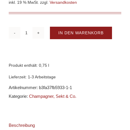
inkl. 19 % MwSt.
zzgl.
Versandkosten
IN DEN WARENKORB
Champagne
Louis
Roeder
-
Produkt enthält: 0,75
l
Collection
Lieferzeit:
1-3 Arbeitstage
244
Artikelnummer:
b3fa37fb5933-1-1
Menge
Kategorie:
Champagner, Sekt & Co.
Beschreibung