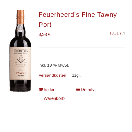
Feuerheerd’s Fine Tawny
Port
13,31
€
/
l
9,98
€
inkl. 19 % MwSt.
Versandkosten
zzgl.
In den
Details
Warenkorb