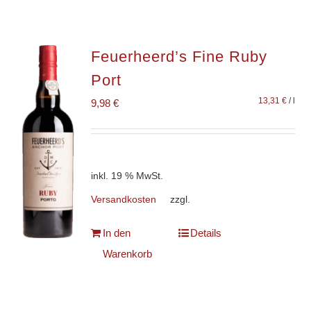
Feuerheerd’s Fine Ruby
Port
13,31
€
/
l
9,98
€
inkl. 19 % MwSt.
Versandkosten
zzgl.
In den
Details
Warenkorb