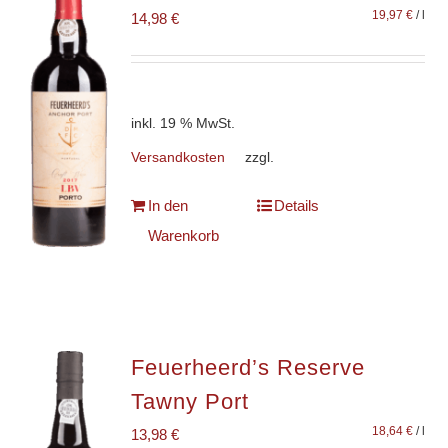
19,97
€
/
l
14,98
€
inkl. 19 % MwSt.
Versandkosten
zzgl.
In den
Details
Warenkorb
Feuerheerd’s Reserve
Tawny Port
18,64
€
/
l
13,98
€