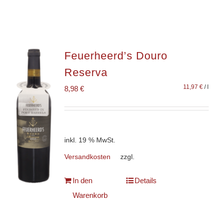
Feuerheerd’s Douro
Reserva
11,97
€
/
l
8,98
€
inkl. 19 % MwSt.
Versandkosten
zzgl.
In den
Details
Warenkorb