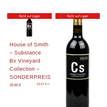
Nicht auf Lager
Nicht auf Lager
House of Smith
– Substance
Bx Vineyard
Collection –
SONDERPREIS
53,07
€
/
l
39,80
€